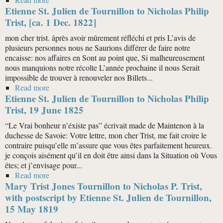
Etienne St. Julien de Tournillon to Nicholas Philip
Philip Trist, 4 Dec. 1822
Trist, [ca. 1 Dec. 1822]
mon cher trist. âprès avoir mûrement réfléchi et pris L’avis de
plusieurs personnes nous ne Saurions différer de faire notre
encaisse: nos affaires en Sont au point que, Si malheureusement
nous manquions notre récolte L’année prochaine il nous Serait
impossible de trouver à renouveler nos Billets...
Read more
about Etienne St. Julien de Tournillon to Nicholas
Etienne St. Julien de Tournillon to Nicholas Philip
Philip Trist, [ca. 1 Dec. 1822]
Trist, 19 June 1825
“Le Vrai bonheur n’éxiste pas” écrivait made de Maintenon à la
duchesse de Savoie: Votre lettre, mon cher Trist, me fait croire le
contraire puisqu’elle m’assure que vous êtes parfaitement heureux.
je conçois aisément qu’il en doit être ainsi dans la Situation où Vous
êtes; et j’envisage pour...
Read more
about Etienne St. Julien de Tournillon to Nicholas
Mary Trist Jones Tournillon to Nicholas P. Trist,
Philip Trist, 19 June 1825
with postscript by Etienne St. Julien de Tournillon,
15 May 1819