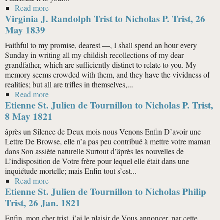
Read more
about Elizabeth Trist to Nicholas P. Trist, 27 July 1820
Virginia J. Randolph Trist to Nicholas P. Trist, 26
May 1839
Faithful to my promise, dearest —, I shall spend an hour every
Sunday in writing all my childish recollections of my dear
grandfather, which are sufficiently distinct to relate to you. My
memory seems crowded with them, and they have the vividness of
realities; but all are trifles in themselves,...
Read more
about Virginia J. Randolph Trist to Nicholas P. Trist,
Etienne St. Julien de Tournillon to Nicholas P. Trist,
26 May 1839
8 May 1821
âprès un Silence de Deux mois nous Venons Enfin D’avoir une
Lettre De Browse, elle n’a pas peu contribué à mettre votre maman
dans Son assiète naturelle Surtout d’âprès les nouvelles de
L’indisposition de Votre frère pour lequel elle était dans une
inquiétude mortelle; mais Enfin tout s’est...
Read more
about Etienne St. Julien de Tournillon to Nicholas P.
Etienne St. Julien de Tournillon to Nicholas Philip
Trist, 8 May 1821
Trist, 26 Jan. 1821
Enfin, mon cher trist, j’ai le plaisir de Vous annoncer, par cette