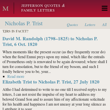
Skip to main content
&
JEFFERSON QUOTES
FAMILY LETTERS
Nicholas P. Trist
Quotes
Letters
All
TJRS IS FACET?
David M. Randolph (1798–1825) to Nicholas P.
Trist, 6 Oct. 1820
When moments like the present occur (as they frequently recur do)
when the fiend Ennui preys upon my mind, which like the entrails
of Prometheus only is renovated to be again devoured; where shall I
turn for consolation, but to the friend of my bosom, and such I
fondly believe you to be, your...
Read more
about David M. Randolph (1798–1825) to Nicholas P.
Elizabeth Trist to Nicholas P. Trist, 27 July 1820
Trist, 6 Oct. 1820
Altho I had detirmined to write to no one till I received replys to my
letters, I can not resist the impulse of my heart to address my
beloved Grand Son and to assure him of my affectionate solicitude
for his health and happiness I am not uneasy at your long silence as
I attribute it to your...