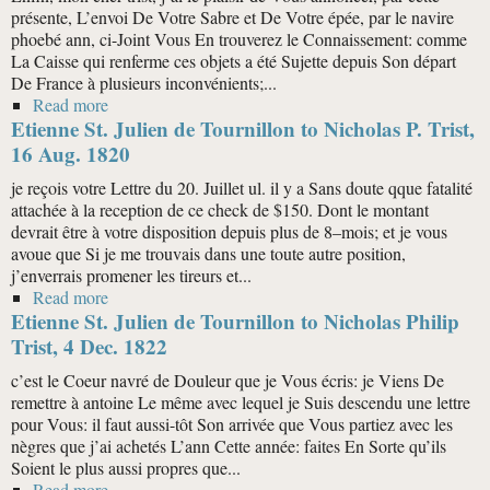
présente, L’envoi De Votre Sabre et De Votre épée, par le navire
phoebé ann, ci-Joint Vous En trouverez le Connaissement: comme
La Caisse qui renferme ces objets a été Sujette depuis Son départ
De France à plusieurs inconvénients;...
Read more
about Etienne St. Julien de Tournillon to Nicholas
Etienne St. Julien de Tournillon to Nicholas P. Trist,
Philip Trist, 26 Jan. 1821
16 Aug. 1820
je reçois votre Lettre du 20. Juillet ul. il y a Sans doute qque fatalité
attachée à la reception de ce check de $150. Dont le montant
devrait être à votre disposition depuis plus de 8–mois; et je vous
avoue que Si je me trouvais dans une toute autre position,
j’enverrais promener les tireurs et...
Read more
about Etienne St. Julien de Tournillon to Nicholas P.
Etienne St. Julien de Tournillon to Nicholas Philip
Trist, 16 Aug. 1820
Trist, 4 Dec. 1822
c’est le Coeur navré de Douleur que je Vous écris: je Viens De
remettre à antoine Le même avec lequel je Suis descendu une lettre
pour Vous: il faut aussi-tôt Son arrivée que Vous partiez avec les
nègres que j’ai achetés L’ann Cette année: faites En Sorte qu’ils
Soient le plus aussi propres que...
Read more
about Etienne St. Julien de Tournillon to Nicholas