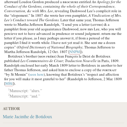
afterward Loudon Gordon produced a
brochure
entitled
An Apology for the
Conduct of the Gordons, containing the whole of their Correspondence,
Conversation, &c with Mrs. Lee
, revealing Dashwood Lee’s complicit role in
the “elopement.” In 1807 she wrote her own pamphlet,
A Vindication of Mrs.
Lee’s Conduct toward The Gordons.
Later that same year,
Thomas Jefferson
wrote to
Martha Jefferson Randolph
, “I send you a letter (
lettre
) & a
pamphlet from your old acquaintance Dashwood, now
mrs Lee
, who you will
percieve not to have advanced in prudence or sound judgment. return me the
letter if you please, as I may perhaps answer it, if from a perusal of the
pamphlet I find it worth while. I have not yet read it. She sent me a dozen
copies” (
Oxford Dictionary of National Biography
; Thomas Jefferson to
Martha Jefferson Randolph, 12 Oct. 1807 [
NNPM
]).
Botidoux’s
brother (
mon frére
) Jean François le Deist de Botidoux
published
Les Commentaires de César; Traduction Nouvelle
in Paris, 1809.
Randolph
enclosed her early March 1809 letter to
Botidoux
in another to her
father
Thomas Jefferson
, and asked him to enclose a copy of the
portrait
“by
St Memin
” (
seen here
), knowing that
Botidoux’s
“respect and affection
for you will make it most grateful to her” (Randolph to Jefferson, 2 Mar. 1809
[
MHi
]).
1
Manuscript: “alurs.”
2
Manuscript: “aud.”
AUTHOR
Marie Jacinthe de Botidoux