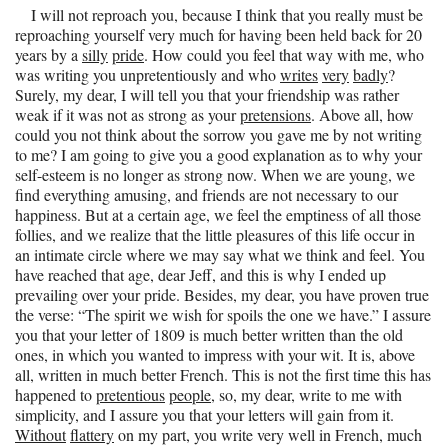
I will not reproach you, because I think that you really must be
reproaching yourself very much for having been held back for 20
years by a
silly
pride
. How could you feel that way with me, who
was writing you unpretentiously and who
writes
very
badly
?
Surely, my dear, I will tell you that your friendship was rather
weak if it was not as strong as your
pretensions
. Above all, how
could you not think about the sorrow you gave me by not writing
to me? I am going to give you a good explanation as to why your
self-esteem is no longer as strong now. When we are young, we
find everything amusing, and friends are not necessary to our
happiness. But at a certain age, we feel the emptiness of all those
follies, and we realize that the little pleasures of this life occur in
an intimate circle where we may say what we think and feel. You
have reached that age, dear Jeff, and this is why I ended up
prevailing over your pride. Besides, my dear, you have proven true
the verse: “The spirit we wish for spoils the one we have.” I assure
you that your letter of 1809 is much better written than the old
ones, in which you wanted to impress with your wit. It is, above
all, written in much better French. This is not the first time this has
happened to
pretentious
people
, so, my dear, write to me with
simplicity, and I assure you that your letters will gain from it.
Without
flattery
on my part, you write very well in French, much