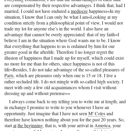
are compensated by their respective advantages. I think that, had I
married, I could not have endured a
mediocre
happiness=In my
situation, I know that I can only be what I am=Looking at my
condition strictly from a philosophical point of view, I would not
trade my lot for anyone else’s in the world. I also have an
advantage that cannot be overly appreciated: that of my faith=I
believe I am in the situation where God wants me to be. I know
that everything that happens to us is ordained by him for our
greater good in the afterlife. Therefore I no longer regret the
illusion of happiness that I made up for myself, which could exist
no more for me than for others, since happiness is not of this
life=Besides, I do not take advantage of the so-called pleasures of
Paris
, which are pleasures only when one is 15 or 18. I live a
rather secluded life. I do not mingle with so-called high society. I
meet with only a few old acquaintances whom I visit without
dressing up and without pretense==
I always come back to my telling you to write me at length, and
in exchange I promise to write to you whenever I have an
r
opportunity. Just imagine that I have not seen
M
Coles
and
therefore have known nothing about you for the past 20 years. So,
start
at
the beginning
, that is, with your arrival in
America
, your