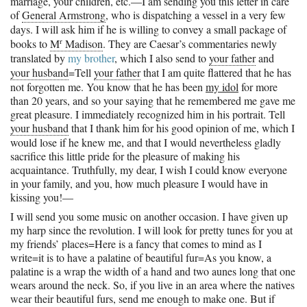
marriage, your children, etc.—I am sending you this letter in care
of
General Armstrong
, who is dispatching a vessel in a very few
days. I will ask him if he is willing to convey a small package of
r
books to
M
Madison
. They are Caesar’s commentaries newly
translated by
my brother
, which I also send to
your father
and
your husband
=Tell
your father
that I am quite flattered that he has
not forgotten me. You know that he has been
my idol
for more
than 20 years, and so your saying that he remembered me gave me
great pleasure. I immediately recognized him in his portrait. Tell
your husband
that I thank him for his good opinion of me, which I
would lose if he knew me, and that I would nevertheless gladly
sacrifice this little pride for the pleasure of making his
acquaintance. Truthfully, my dear, I wish I could know everyone
in your family, and you, how much pleasure I would have in
kissing you!—
I will send you some music on another occasion. I have given up
my harp since the revolution. I will look for pretty tunes for you at
my friends’ places=Here is a fancy that comes to mind as I
write=it is to have a palatine of beautiful fur=As you know, a
palatine is a wrap the width of a hand and two aunes long that one
wears around the neck. So, if you live in an area where the natives
wear their beautiful furs, send me enough to make one. But if