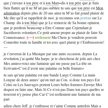
que j’envoye à
ton père
et à
ton Mari
=dis à
ton père
que je Suis
bien flattée qu’il ne M’ait pas oubliée tu sais que
ton père
est
Mon
admiration
depuis plus de 20 ans ainsi tu M’as fait grand plaisir de
Me dire qu’il se rappelloit de moi. je reconnus son
portrait
sur Le
Champ. dis à
ton Mari
que je Le remercie de Sa bonne opinion.
que je perdrois beaucoup a Etre Connue que Cependant je
Sacrifierois volontiers Ce petit amour propre au plaisir de faire Sa
Connoissance.
[. . .]
réellement
Ma Chere je voudrois pouvoir
Connoître toute ta famille et toi avec quel plaisir je t’Embrasserois!
—
je t’enverrai de La Musique par une autre occasion. depuis La
révolution j’ai quitté Ma harpe. je te chercherai de jolis airs chez
Mes amies=voici une fantaisie qui me passe par La tête en
Ecrivant=C’est d’avoir une palatine en belle fourure=
tu sais qu’une palatine est une bande Large Comme La main
2
Longue de deux
aunes
qu’on met au Cou. si donc ton pays Est
Celui ou Les Sauvages portent Leurs belles fourures Envoye Moi
dequoi en faire une. Mais Si Ce n’est pas Dans ton pays quelles se
trouvent n’y pense plus Car C’est reellement une fantaisie de ma
part
adieu chere Jeff. je t’embrasse et t’aime Comme autrefois Mais a