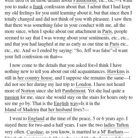
you to make a
frank
confession about that. I admit that I had kept
my old feelings for you until learning about it, but that since then I
totally changed and did not think of you with pleasure. I saw then
that there was something false in your conduct with me, all the
more since, when I spoke about our attachment in
Paris
, people
seemed to say that I was wrong about your sentiments, etc., etc.,
and that you had laughed at me as early as our time in
Paris
etc.,
etc., etc. And so I ended by saying: “So, Jeff was false”=I want
your full confession on that==
I now come to the details that you asked for=I think I have
nothing new to tell you about our old acquaintances.
Hawkins
is
still in
her country house
, and I suppose she remains the same—I
did not see her during my last trip to
London
. I have not heard
more of
Norton
since she left
Panthémont
. Yet she had quite a
passion
for me, since she would stay on the stairs for hours only to
see me go by. That is the
English
way
=Is it in the
Island of Madeira
that
her husband
lives?—
I went to
England
at the time of the peace, 5 or 6 years ago. I
stayed there for two-and-a half years. I saw the two
ladies Tufton
r
very often.
Caroline
, as you know, is married to a
M
Barham
.—