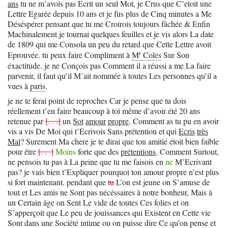
ans
tu ne m’avois pas Ecrit un seul Mot, je Crus que C’etoit une
Lettre Egarée depuis 10 ans et je fus plus de Cinq minutes a Me
Déséspérer pensant que tu me Croirois toujours fâchée & Enfin
Machinalement je tournai quelques feuilles et je vis alors La date
de 1809 qui me Consola un peu du retard que Cette Lettre avoit
r
Eprouvée. tu peux faire Compliment à
M
Coles
Sur Son
éxactitude. je ne Conçois pas Comment il a réussi a me La faire
parvenir, il faut qu’il M’ait nommée à toutes Les personnes qu’il a
vues à
paris
.
je ne te ferai point de reproches Car je pense que tu dois
réellement t’en faire beaucoup à toi même d’avoir été 20 ans
retenue par
[. . .]
un
Sot
amour
propre
. Comment as tu pu en avoir
vis a vis De Moi qui t’Ecrivois Sans prétention et qui
Ecris
très
Mal
? Surement Ma chere je te dirai que ton amitié étoit bien faible
pour être
[. . .]
Moins
forte que des
prétentions
. Comment Surtout,
ne pensois tu pas à La peine que tu me faisois en
ne
M’Ecrivant
pas? je vais bien t’Expliquer pourquoi ton amour propre n’est plus
si fort maintenant. pendant que
tu
L’on est jeune on S’amuse de
tout et Les amis ne Sont pas nécéssaires à notre bonheur, Mais à
un Certain âge on Sent Le vide de toutes Ces folies et on
S’apperçoit que Le peu de jouissances qui Existent en Cette vie
Sont dans une Société intime ou on puisse dire Ce qu’on pense et