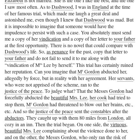
Elizabeth
is not married. She is the one I like the best, and the one
I saw most often. As to
Dashwood
, I was in
England
at the time
of her famous trial, which made me laugh a great deal and
astonished me, even though I knew that
Dashwood
was mad. But
it is impossible to imagine that someone would have the
impudence to persist with such a case. You absolutely must send
me a copy of her
vindication
and a copy of her letter to
your father
at the first opportunity. There is no novel that could compare with
Dashwood’s
life. So,
as penance
for the past, copy that letter to
your father
and do not fail to send it to me along with the
rs
“vindication of M
Lee by herself.” This trial has certainly ruined
r
her reputation. Can you imagine that
M
Gordon
abducted her,
allegedly by force, but in reality with her agreement. Her
servants
,
who were not apprised of the scheme, ran to the
justice of the peace
. To judge what? That the Messrs
Gordon
had
forcefully abducted the
beautiful
Mrs. Lee
,
her cook
had tried to
r
stop them,
M
Gordon
had threatened to blow out her brains, etc.,
etc. And so the
justice of the peace
sent the
constables
after the
abductors
. They caught up with them 80 miles from
London
, all
cozy in an inn. Then the trial began. On one side, the
virtuous,
beautiful
Mrs. Lee
complaining about the violence done to her,
and on the other, the
Messrs Gordon
, who only ran the risk of