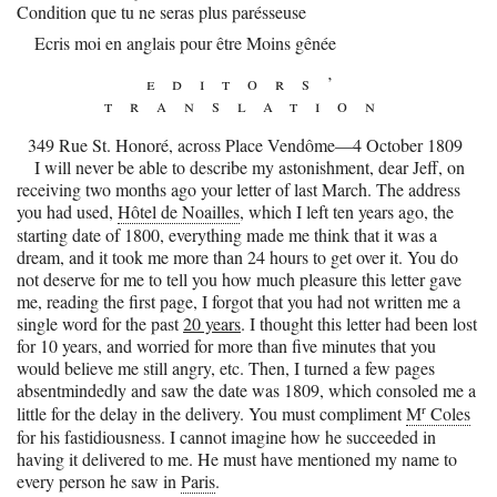
Condition que tu ne seras plus parésseuse
Ecris moi en anglais pour être Moins gênée
editors’
translation
349 Rue St. Honoré, across Place Vendôme
—
4 October 1809
I will never be able to describe my astonishment, dear Jeff, on
receiving two months ago your letter of last March. The address
you had used,
Hôtel de Noailles
, which I left ten years ago, the
starting date of 1800, everything made me think that it was a
dream, and it took me more than 24 hours to get over it. You do
not deserve for me to tell you how much pleasure this letter gave
me, reading the first page, I forgot that you had not written me a
single word for the past
20 years
. I thought this letter had been lost
for 10 years, and worried for more than five minutes that you
would believe me still angry, etc. Then, I turned a few pages
absentmindedly and saw the date was 1809, which consoled me a
r
little for the delay in the delivery. You must compliment
M
Coles
for his fastidiousness. I cannot imagine how he succeeded in
having it delivered to me. He must have mentioned my name to
every person he saw in
Paris
.