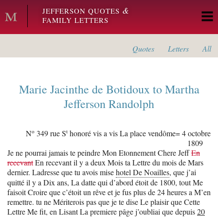
Skip to main content
&
JEFFERSON QUOTES
FAMILY LETTERS
Quotes
Letters
All
Marie Jacinthe de Botidoux
to
Martha
Jefferson Randolph
o
t
N
349 rue S
honoré vis a vis La place vendôme=
4 octobre
1809
Je ne pourrai jamais te peindre Mon Etonnement Chere Jeff
En
recevant
En recevant il y a deux Mois ta Lettre du mois de Mars
dernier. Ladresse que tu avois mise
hotel De Noailles
, que j’ai
quitté il y a Dix ans, La datte qui d’abord étoit de 1800, tout Me
faisoit Croire que c’étoit un rêve et je fus plus de 24 heures a M’en
remettre. tu ne Mériterois pas que je te dise Le plaisir que Cette
Lettre Me fit, en Lisant La premiere pâge j’oubliai que depuis
20