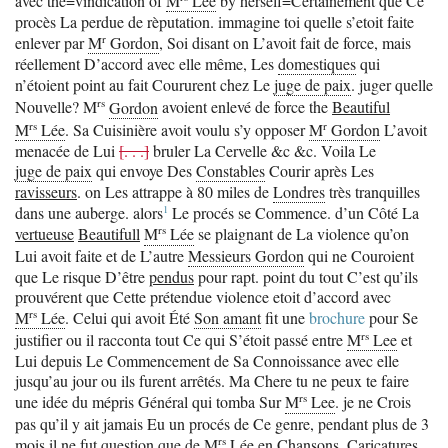
avec the=vindication of
M
Lee
by herself=Certainement que Ce
procès La perdue de rèputation. immagine toi quelle s’etoit faite
r
enlever par
M
Gordon
, Soi disant on L’avoit fait de force, mais
réellement D’accord avec elle même, Les
domestiques
qui
n’étoient point au fait Coururent chez Le
juge de paix
. juger quelle
rs
Nouvelle? M
Gordon
avoient enlevé de force the
Beautiful
rs
r
M
Lée
. Sa Cuisinière avoit voulu s’y opposer
M
Gordon
L’avoit
menacée de Lui
[. . .]
bruler La Cervelle &c &c. Voila Le
juge de paix
qui envoye Des
Constables
Courir après Les
ravisseurs
. on Les attrappe à 80 miles de
Londres
très tranquilles
1
dans une auberge.
alors
Le procés se Commence. d’un Côté La
rs
vertueuse
Beautifull
M
Lée
se plaignant de La violence qu’on
Lui avoit faite et de L’autre
Messieurs Gordon
qui ne Couroient
que Le risque D’être
pendus
pour rapt. point du tout C’est qu’ils
prouvérent que Cette prétendue violence etoit d’accord avec
rs
M
Lée
. Celui qui avoit Été
Son amant
fit une
brochure
pour Se
rs
justifier ou il racconta tout Ce qui S’étoit passé entre
M
Lee
et
Lui depuis Le Commencement de Sa Connoissance avec elle
jusqu’au jour ou ils furent arrêtés. Ma Chere tu ne peux te faire
rs
une idée du mépris Général qui tomba Sur
M
Lee
. je ne Crois
pas qu’il y ait jamais Eu un procés de Ce genre, pendant plus de 3
rs
mois il ne fut question que de
M
Lée
en Chansons, Caricatures