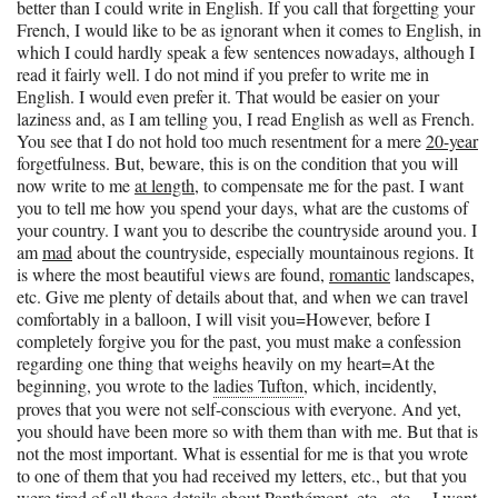
better than I could write in English. If you call that forgetting your
French, I would like to be as ignorant when it comes to English, in
which I could hardly speak a few sentences nowadays, although I
read it fairly well. I do not mind if you prefer to write me in
English. I would even prefer it. That would be easier on your
laziness and, as I am telling you, I read English as well as French.
You see that I do not hold too much resentment for a mere
20-year
forgetfulness. But, beware, this is on the condition that you will
now write to me
at length
, to compensate me for the past. I want
you to tell me how you spend your days, what are the customs of
your country. I want you to describe the countryside around you. I
am
mad
about the countryside, especially mountainous regions. It
is where the most beautiful views are found,
romantic
landscapes,
etc. Give me plenty of details about that, and when we can travel
comfortably in a balloon, I will visit you=However, before I
completely forgive you for the past, you must make a confession
regarding one thing that weighs heavily on my heart=At the
beginning, you wrote to the
ladies Tufton
, which, incidently,
proves that you were not self-conscious with everyone. And yet,
you should have been more so with them than with me. But that is
not the most important. What is essential for me is that you wrote
to one of them that you had received my letters, etc., but that you
were tired of all those details about
Panthémont
, etc., etc.—I want