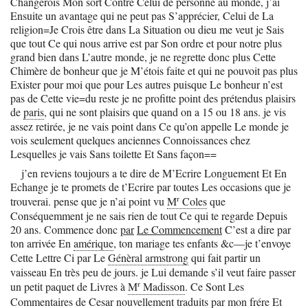
Changerois Mon sort Contre Celui de personne au monde, j’ai
Ensuite un avantage qui ne peut pas S’apprécier, Celui de La
religion=Je Crois être dans La Situation ou dieu me veut je Sais
que tout Ce qui nous arrive est par Son ordre et pour notre plus
grand bien dans L’autre monde, je ne regrette donc plus Cette
Chimère de bonheur que je M’étois faite et qui ne pouvoit pas plus
Exister pour moi que pour Les autres puisque Le bonheur n’est
pas de Cette vie=du reste je ne profitte point des prétendus plaisirs
de
paris
, qui ne sont plaisirs que quand on a 15 ou 18 ans. je vis
assez retirée, je ne vais point dans Ce qu’on appelle Le monde je
vois seulement quelques anciennes Connoissances chez
Lesquelles je vais Sans toilette Et Sans façon==
j’en reviens toujours a te dire de M’Ecrire Longuement Et En
Echange je te promets de t’Ecrire par toutes Les occasions que je
r
trouverai. pense que je n’ai point vu
M
Coles
que
Conséquemment je ne sais rien de tout Ce qui te regarde Depuis
20 ans. Commence donc
par
Le Commencement
C’est a dire par
ton arrivée En
amérique
, ton mariage tes enfants &c—je t’envoye
Cette Lettre Ci par Le
Génèral armstrong
qui fait partir un
vaisseau En très peu de jours. je Lui demande s’il veut faire passer
r
un petit paquet de Livres à
M
Madisson
. Ce Sont Les
Commentaires de Cesar nouvellement traduits par
mon frére
Et