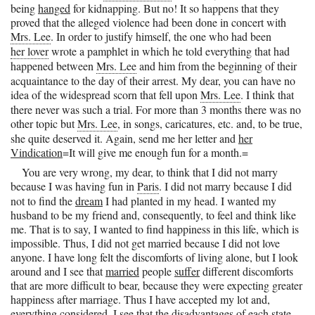
being
hanged
for kidnapping. But no! It so happens that they
proved that the alleged violence had been done in concert with
Mrs. Lee
. In order to justify himself, the one who had been
her lover
wrote a pamphlet in which he told everything that had
happened between
Mrs. Lee
and him from the beginning of their
acquaintance to the day of their arrest. My dear, you can have no
idea of the widespread scorn that fell upon
Mrs. Lee
. I think that
there never was such a trial. For more than 3 months there was no
other topic but
Mrs. Lee
, in songs, caricatures, etc. and, to be true,
she quite deserved it. Again, send me her letter and
her
Vindication
=It will give me enough fun for a month.=
You are very wrong, my dear, to think that I did not marry
because I was having fun in
Paris
. I did not marry because I did
not to find the
dream
I had planted in my head. I wanted my
husband to be my friend and, consequently, to feel and think like
me. That is to say, I wanted to find happiness in this life, which is
impossible. Thus, I did not get married because I did not love
anyone. I have long felt the discomforts of living alone, but I look
around and I see that
married
people
suffer
different discomforts
that are more difficult to bear, because they were expecting greater
happiness after marriage. Thus I have accepted my lot and,
everything considered, I see that the disadvantages of each state