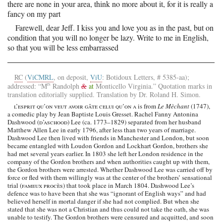
there are none in your area, think no more about it, for it is really a
fancy on my part
Farewell, dear Jeff. I kiss you and love you as in the past, but on
condition that you will no longer be lazy. Write to me in English,
so that you will be less embarrassed
RC
(
ViCMRL
, on deposit,
ViU
: Botidoux Letters, # 5385-aa);
rs
addressed: “M
Randolph
&
at
Monticello Virginia.” Quotation marks in
translation editorially supplied. Translation by Dr. Roland H. Simon.
l’esprit qu’on veut avoir gâte celui qu’on a
is from
Le Mèchant
(1747),
a comedic play by Jean Baptiste Louis Gresset. Rachel Fanny Antonina
Dashwood (
d’aschood
) Lee (ca. 1773–1829) separated from her husband
Matthew Allen Lee in early 1796, after less than two years of marriage.
Dashwood Lee then lived with friends in Manchester and London, but soon
became entangled with Loudon Gordon and Lockhart Gordon, brothers she
had met several years earlier. In 1803 she left her London residence in the
company of the Gordon brothers and when authorities caught up with them,
the Gordon brothers were arrested. Whether Dashwood Lee was carried off by
force or fled with them willingly was at the center of the brothers’ sensational
trial (
fameux procès
) that took place in March 1804. Dashwood Lee’s
defence was to have been that she was “ignorant of English ways” and had
believed herself in mortal danger if she had not complied. But when she
stated that she was not a Christian and thus could not take the oath, she was
unable to testify. The Gordon brothers were censured and acquitted, and soon