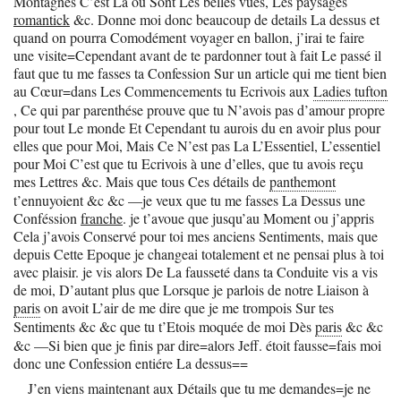
Montagnes C’est La ou Sont Les belles vues, Les paysages
romantick
&c. Donne moi donc beaucoup de details La dessus et
quand on pourra Comodément voyager en ballon, j’irai te faire
une visite=Cependant avant de te pardonner tout à fait Le passé il
faut que tu me fasses ta Confession Sur un article qui me tient bien
au Cœur=dans Les Commencements tu Ecrivois aux
Ladies tufton
, Ce qui par parenthése prouve que tu N’avois pas d’amour propre
pour tout Le monde Et Cependant tu aurois du en avoir plus pour
elles que pour Moi, Mais Ce N’est pas La L’Essentiel, L’essentiel
pour Moi C’est que tu Ecrivois à une d’elles, que tu avois reçu
mes Lettres &c. Mais que tous Ces détails de
panthemont
t’ennuyoient &c &c —je veux que tu me fasses La Dessus une
Conféssion
franche
. je t’avoue que jusqu’au Moment ou j’appris
Cela j’avois Conservé pour toi mes anciens Sentiments, mais que
depuis Cette Epoque je changeai totalement et ne pensai plus à toi
avec plaisir. je vis alors De La fausseté dans ta Conduite vis a vis
de moi, D’autant plus que Lorsque je parlois de notre Liaison à
paris
on avoit L’air de me dire que je me trompois Sur tes
Sentiments &c &c que tu t’Etois moquée de moi Dès
paris
&c &c
&c —Si bien que je finis par dire=alors Jeff. étoit fausse=fais moi
donc une Confession entiére La dessus==
J’en viens maintenant aux Détails que tu me demandes=je ne