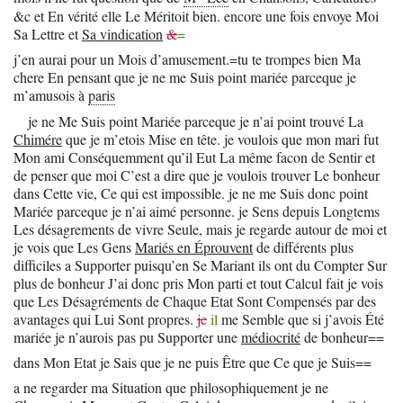
&c et En vérité elle Le Méritoit bien. encore une fois envoye Moi
Sa Lettre et
Sa vindication
&
=
j’en aurai pour un Mois d’amusement.=tu te trompes bien Ma
chere En pensant que je ne me Suis point mariée parceque je
m’amusois à
paris
je ne Me Suis point Mariée parceque je n’ai point trouvé La
Chimére
que je m’etois Mise en tête. je voulois que mon mari fut
Mon ami Conséquemment qu’il Eut La même facon de Sentir et
de penser que moi C’est a dire que je voulois trouver Le bonheur
dans Cette vie, Ce qui est impossible. je ne me Suis donc point
Mariée parceque je n’ai aimé personne. je Sens depuis Longtems
Les désagrements de vivre Seule, mais je regarde autour de moi et
je vois que Les Gens
Mariés en Éprouvent
de différents plus
difficiles a Supporter puisqu’en Se Mariant ils ont du Compter Sur
plus de bonheur J’ai donc pris Mon parti et tout Calcul fait je vois
que Les Désagréments de Chaque Etat Sont Compensés par des
avantages qui Lui Sont propres.
je
il
me Semble que si j’avois Été
mariée je n’aurois pas pu Supporter une
médiocrité
de bonheur==
dans Mon Etat je Sais que je ne puis Être que Ce que je Suis==
a ne regarder ma Situation que philosophiquement je ne