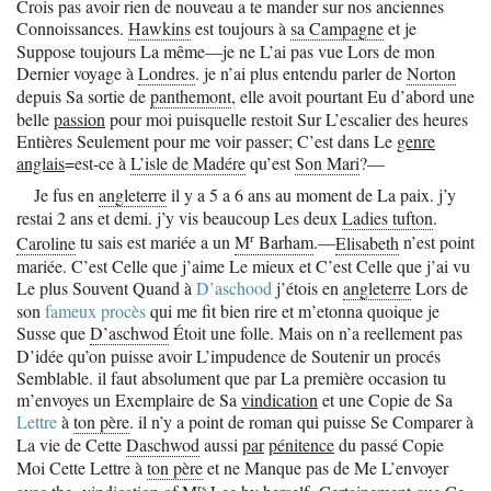
Crois pas avoir rien de nouveau a te mander sur nos anciennes
Connoissances.
Hawkins
est toujours à
sa Campagne
et je
Suppose toujours La même—je ne L’ai pas vue Lors de mon
Dernier voyage à
Londres
. je n’ai plus entendu parler de
Norton
depuis Sa sortie de
panthemont
, elle avoit pourtant Eu d’abord une
belle
passion
pour moi puisquelle restoit Sur L’escalier des heures
Entières Seulement pour me voir passer; C’est dans Le
genre
anglais
=est-ce à
L’isle de Madére
qu’est
Son Mari
?—
Je fus en
angleterre
il y a 5 a 6 ans au moment de La paix. j’y
restai 2 ans et demi. j’y vis beaucoup Les deux
Ladies tufton
.
r
Caroline
tu sais est mariée a un
M
Barham
.—
Elisabeth
n’est point
mariée. C’est Celle que j’aime Le mieux et C’est Celle que j’ai vu
Le plus Souvent Quand à
D’aschood
j’étois en
angleterre
Lors de
son
fameux procès
qui me fit bien rire et m’etonna quoique je
Susse que
D’aschwod
Étoit une folle. Mais on n’a reellement pas
D’idée qu’on puisse avoir L’impudence de Soutenir un procés
Semblable. il faut absolument que par La première occasion tu
m’envoyes un Exemplaire de Sa
vindication
et une Copie de Sa
Lettre
à
ton père
. il n’y a point de roman qui puisse Se Comparer à
La vie de Cette
Daschwod
aussi
par
pénitence
du passé Copie
Moi Cette Lettre à
ton père
et ne Manque pas de Me L’envoyer
rs