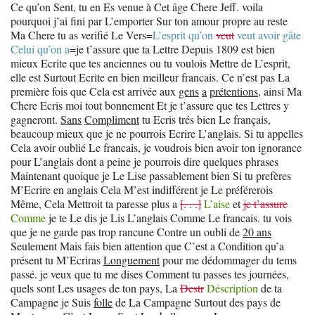
Ce qu’on Sent, tu en Es venue à Cet âge Chere Jeff. voila
pourquoi j’ai fini par L’emporter Sur ton amour propre au reste
Ma Chere tu as verifié Le Vers=
L’esprit qu’on
veut
veut avoir gâte
Celui qu’on a
=je t’assure que ta Lettre Depuis 1809 est bien
mieux Ecrite que tes anciennes ou tu voulois Mettre de L’esprit,
elle est Surtout Ecrite en bien meilleur francais. Ce n’est pas La
première fois que Cela est arrivée aux
gens
a
prétentions
, ainsi Ma
Chere Ecris moi tout bonnement Et je t’assure que tes Lettres y
gagneront.
Sans
Compliment
tu Ecris trés bien Le français,
beaucoup mieux que je ne pourrois Ecrire L’anglais. Si tu appelles
Cela avoir oublié Le francais, je voudrois bien avoir ton ignorance
pour L’anglais dont a peine je pourrois dire quelques phrases
Maintenant quoique je Le Lise passablement bien Si tu prefères
M’Ecrire en anglais Cela M’est indifférent je Le préférerois
Même, Cela Mettroit ta paresse plus a
[. . .]
L’aise
et
je t’assure
Comme
je te Le dis je Lis L’anglais Comme Le francais. tu vois
que je ne garde pas trop rancune Contre un oubli de
20 ans
Seulement Mais fais bien attention que C’est a Condition qu’a
présent tu M’Ecriras
Longuement
pour me dédommager du tems
passé. je veux que tu me dises Comment tu passes tes journées,
quels sont Les usages de ton pays, La
Destr
Déscription
de ta
Campagne je Suis
folle
de La Campagne Surtout des pays de